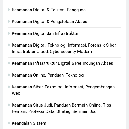
Keamanan Digital & Edukasi Pengguna
Keamanan Digital & Pengelolaan Akses
Keamanan Digital dan Infrastruktur
Keamanan Digital, Teknologi Informasi, Forensik Siber,
Infrastruktur Cloud, Cybersecurity Modern
Keamanan Infrastruktur Digital & Perlindungan Akses
Keamanan Online, Panduan, Teknologi
Keamanan Siber, Teknologi Informasi, Pengembangan
Web
Keamanan Situs Judi, Panduan Bermain Online, Tips
Pemain, Proteksi Data, Strategi Bermain Judi
Keandalan Sistem