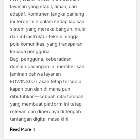
layanan yang stabil, aman, dan
adaptif. Komitmen jangka panjang
ini tercermin dalam setiap lapisan
sistem yang mereka bangun, mulai
dari infrastruktur teknis hingga
pola komunikasi yang transparan
kepada pengguna.
Bagi pengguna, keberadaan
domain cadangan ini memberikan
jaminan bahwa layanan
EDWINSLOT akan tetap tersedia
kapan pun dan di mana pun
dibutuhkan—sebuah nilai tambah
yang membuat platform ini tetap
relevan dan dipercaya di tengah
tantangan digital masa kini.
Read More