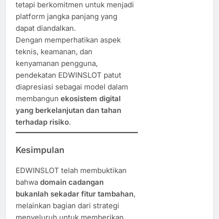
tetapi berkomitmen untuk menjadi
platform jangka panjang yang
dapat diandalkan.
Dengan memperhatikan aspek
teknis, keamanan, dan
kenyamanan pengguna,
pendekatan EDWINSLOT patut
diapresiasi sebagai model dalam
membangun
ekosistem digital
yang berkelanjutan dan tahan
terhadap risiko
.
Kesimpulan
EDWINSLOT telah membuktikan
bahwa
domain cadangan
bukanlah sekadar fitur tambahan
,
melainkan bagian dari strategi
menyeluruh untuk memberikan