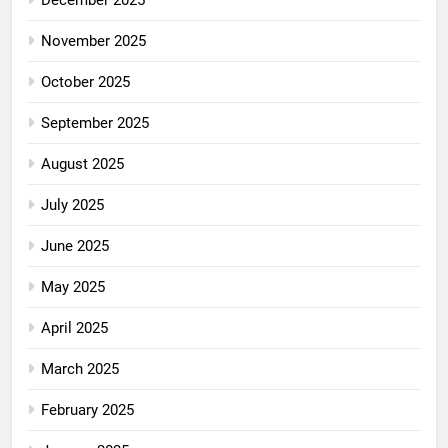
November 2025
October 2025
September 2025
August 2025
July 2025
June 2025
May 2025
April 2025
March 2025
February 2025