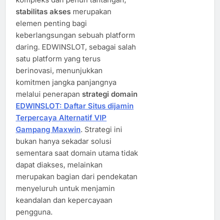
stabilitas akses
merupakan
elemen penting bagi
keberlangsungan sebuah platform
daring. EDWINSLOT, sebagai salah
satu platform yang terus
berinovasi, menunjukkan
komitmen jangka panjangnya
melalui penerapan
strategi domain
EDWINSLOT: Daftar Situs dijamin
Terpercaya Alternatif VIP
Gampang Maxwin
. Strategi ini
bukan hanya sekadar solusi
sementara saat domain utama tidak
dapat diakses, melainkan
merupakan bagian dari pendekatan
menyeluruh untuk menjamin
keandalan dan kepercayaan
pengguna.