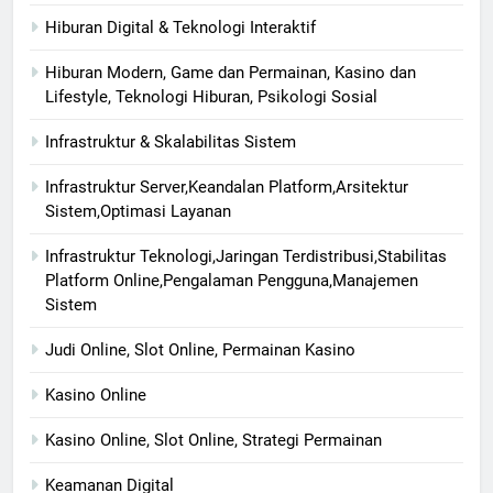
Hiburan Digital & Teknologi Interaktif
Hiburan Modern, Game dan Permainan, Kasino dan
Lifestyle, Teknologi Hiburan, Psikologi Sosial
Infrastruktur & Skalabilitas Sistem
Infrastruktur Server,Keandalan Platform,Arsitektur
Sistem,Optimasi Layanan
Infrastruktur Teknologi,Jaringan Terdistribusi,Stabilitas
Platform Online,Pengalaman Pengguna,Manajemen
Sistem
Judi Online, Slot Online, Permainan Kasino
Kasino Online
Kasino Online, Slot Online, Strategi Permainan
Keamanan Digital