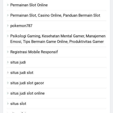
Permainan Slot Online
Permainan Slot, Casino Online, Panduan Bermain Slot
pokemon787
Psikologi Gaming, Kesehatan Mental Gamer, Manajemen
Emosi, Tips Bermain Game Online, Produktivitas Gamer
Registrasi Mobile Responsif
situs judi
situs judi slot
situs judi slot gacor
situs judi slot online
situs slot