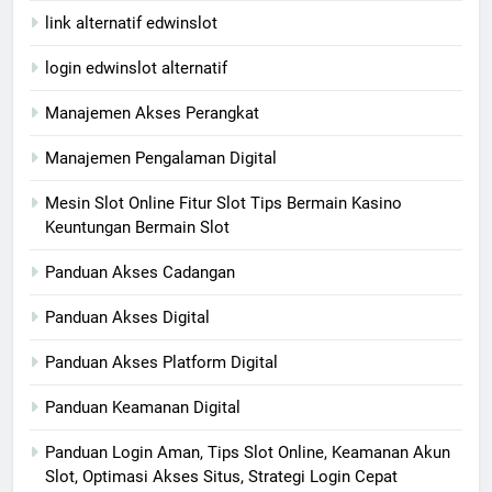
link alternatif edwinslot
login edwinslot alternatif
Manajemen Akses Perangkat
Manajemen Pengalaman Digital
Mesin Slot Online Fitur Slot Tips Bermain Kasino
Keuntungan Bermain Slot
Panduan Akses Cadangan
Panduan Akses Digital
Panduan Akses Platform Digital
Panduan Keamanan Digital
Panduan Login Aman, Tips Slot Online, Keamanan Akun
Slot, Optimasi Akses Situs, Strategi Login Cepat