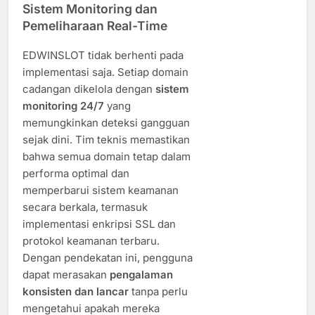
Sistem Monitoring dan
Pemeliharaan Real-Time
EDWINSLOT tidak berhenti pada
implementasi saja. Setiap domain
cadangan dikelola dengan
sistem
monitoring 24/7
yang
memungkinkan deteksi gangguan
sejak dini. Tim teknis memastikan
bahwa semua domain tetap dalam
performa optimal dan
memperbarui sistem keamanan
secara berkala, termasuk
implementasi enkripsi SSL dan
protokol keamanan terbaru.
Dengan pendekatan ini, pengguna
dapat merasakan
pengalaman
konsisten dan lancar
tanpa perlu
mengetahui apakah mereka