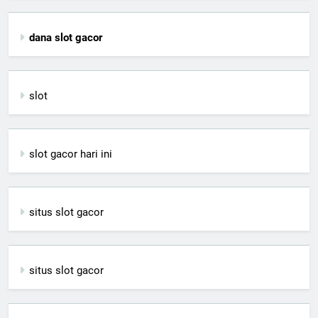
dana slot gacor
slot
slot gacor hari ini
situs slot gacor
situs slot gacor