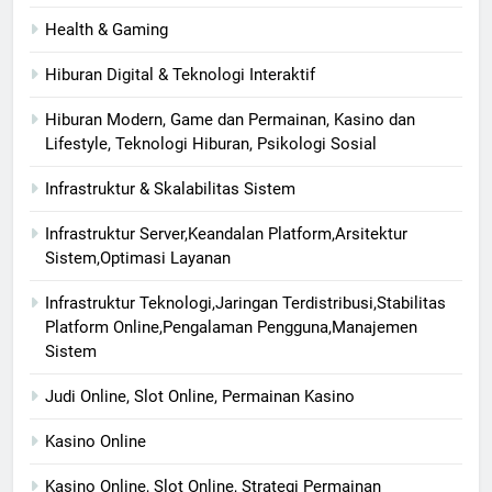
Health & Gaming
Hiburan Digital & Teknologi Interaktif
Hiburan Modern, Game dan Permainan, Kasino dan
Lifestyle, Teknologi Hiburan, Psikologi Sosial
Infrastruktur & Skalabilitas Sistem
Infrastruktur Server,Keandalan Platform,Arsitektur
Sistem,Optimasi Layanan
Infrastruktur Teknologi,Jaringan Terdistribusi,Stabilitas
Platform Online,Pengalaman Pengguna,Manajemen
Sistem
Judi Online, Slot Online, Permainan Kasino
Kasino Online
Kasino Online, Slot Online, Strategi Permainan