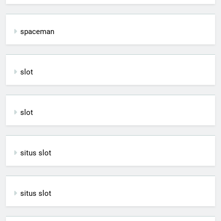
spaceman
slot
slot
situs slot
situs slot