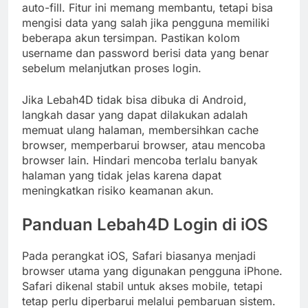
auto-fill. Fitur ini memang membantu, tetapi bisa
mengisi data yang salah jika pengguna memiliki
beberapa akun tersimpan. Pastikan kolom
username dan password berisi data yang benar
sebelum melanjutkan proses login.
Jika Lebah4D tidak bisa dibuka di Android,
langkah dasar yang dapat dilakukan adalah
memuat ulang halaman, membersihkan cache
browser, memperbarui browser, atau mencoba
browser lain. Hindari mencoba terlalu banyak
halaman yang tidak jelas karena dapat
meningkatkan risiko keamanan akun.
Panduan Lebah4D Login di iOS
Pada perangkat iOS, Safari biasanya menjadi
browser utama yang digunakan pengguna iPhone.
Safari dikenal stabil untuk akses mobile, tetapi
tetap perlu diperbarui melalui pembaruan sistem.