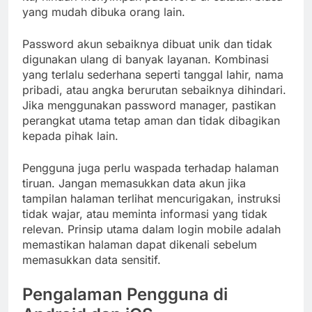
yang mudah dibuka orang lain.
Password akun sebaiknya dibuat unik dan tidak
digunakan ulang di banyak layanan. Kombinasi
yang terlalu sederhana seperti tanggal lahir, nama
pribadi, atau angka berurutan sebaiknya dihindari.
Jika menggunakan password manager, pastikan
perangkat utama tetap aman dan tidak dibagikan
kepada pihak lain.
Pengguna juga perlu waspada terhadap halaman
tiruan. Jangan memasukkan data akun jika
tampilan halaman terlihat mencurigakan, instruksi
tidak wajar, atau meminta informasi yang tidak
relevan. Prinsip utama dalam login mobile adalah
memastikan halaman dapat dikenali sebelum
memasukkan data sensitif.
Pengalaman Pengguna di