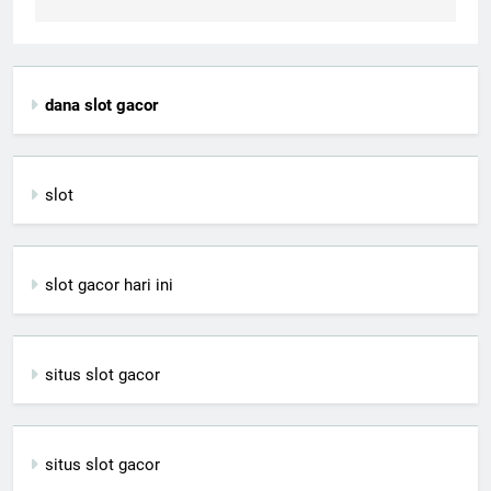
dana slot gacor
slot
slot gacor hari ini
situs slot gacor
situs slot gacor