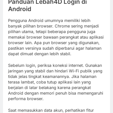
Panduan Lebah4D Login di
Android
Pengguna Android umumnya memiliki lebih
banyak pilihan browser. Chrome sering menjadi
pilihan utama, tetapi beberapa pengguna juga
memakai browser bawaan perangkat atau aplikasi
browser lain. Apa pun browser yang digunakan,
pastikan versinya sudah diperbarui agar halaman
dapat dimuat dengan lebih stabil.
Sebelum login, periksa koneksi internet. Gunakan
jaringan yang stabil dan hindari Wi-Fi publik yang
tidak jelas tingkat keamanannya. Jika halaman
terasa lambat, coba tutup aplikasi lain yang
berjalan di latar belakang karena perangkat
Android dengan memori penuh bisa memengaruhi
performa browser.
Saat memasukkan data akun, perhatikan fitur