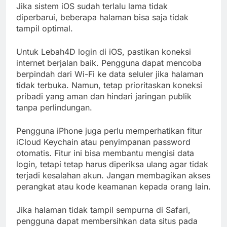
Jika sistem iOS sudah terlalu lama tidak
diperbarui, beberapa halaman bisa saja tidak
tampil optimal.
Untuk Lebah4D login di iOS, pastikan koneksi
internet berjalan baik. Pengguna dapat mencoba
berpindah dari Wi-Fi ke data seluler jika halaman
tidak terbuka. Namun, tetap prioritaskan koneksi
pribadi yang aman dan hindari jaringan publik
tanpa perlindungan.
Pengguna iPhone juga perlu memperhatikan fitur
iCloud Keychain atau penyimpanan password
otomatis. Fitur ini bisa membantu mengisi data
login, tetapi tetap harus diperiksa ulang agar tidak
terjadi kesalahan akun. Jangan membagikan akses
perangkat atau kode keamanan kepada orang lain.
Jika halaman tidak tampil sempurna di Safari,
pengguna dapat membersihkan data situs pada