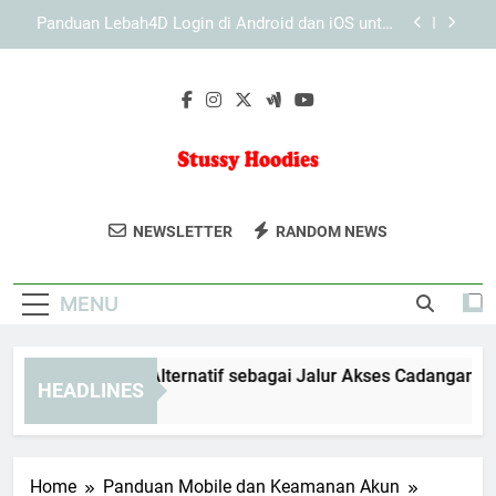
Skip
Daftar Edwinslot Terbaru dengan Tampilan yang
to
Lebih Responsif untuk Pengguna Baru
content
Daftar Lebah4D Terbaru dengan Tampilan yang
Mudah Diakses untuk Pengguna Baru
EDWINSLOT Link Alternatif sebagai Jalur Akses
Cadangan yang Lebih Praktis
Panduan Lebah4D Login di Android dan iOS untuk
Akses Mobile yang Aman dan Praktis
Stussy Hoodies
Tampil Gaya Dengan Koleksi Hoodie
Daftar Edwinslot Terbaru dengan Tampilan yang
NEWSLETTER
RANDOM NEWS
Lebih Responsif untuk Pengguna Baru
Dari Stussy Hoodies. Desain Keren Yang
Daftar Lebah4D Terbaru dengan Tampilan yang
Sesuai Dengan Gaya Anda.
Mudah Diakses untuk Pengguna Baru
MENU
DWINSLOT Link Alternatif sebagai Jalur Akses Cadangan yang 
HEADLINES
Month Ago
Home
Panduan Mobile dan Keamanan Akun