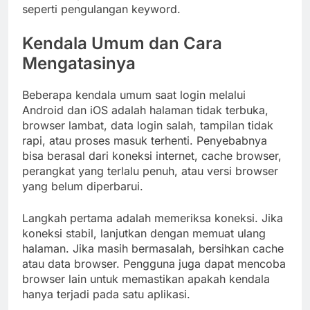
seperti pengulangan keyword.
Kendala Umum dan Cara
Mengatasinya
Beberapa kendala umum saat login melalui
Android dan iOS adalah halaman tidak terbuka,
browser lambat, data login salah, tampilan tidak
rapi, atau proses masuk terhenti. Penyebabnya
bisa berasal dari koneksi internet, cache browser,
perangkat yang terlalu penuh, atau versi browser
yang belum diperbarui.
Langkah pertama adalah memeriksa koneksi. Jika
koneksi stabil, lanjutkan dengan memuat ulang
halaman. Jika masih bermasalah, bersihkan cache
atau data browser. Pengguna juga dapat mencoba
browser lain untuk memastikan apakah kendala
hanya terjadi pada satu aplikasi.