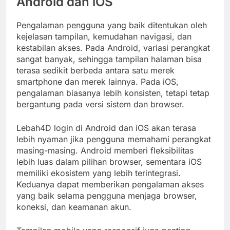
Android dan iOS
Pengalaman pengguna yang baik ditentukan oleh
kejelasan tampilan, kemudahan navigasi, dan
kestabilan akses. Pada Android, variasi perangkat
sangat banyak, sehingga tampilan halaman bisa
terasa sedikit berbeda antara satu merek
smartphone dan merek lainnya. Pada iOS,
pengalaman biasanya lebih konsisten, tetapi tetap
bergantung pada versi sistem dan browser.
Lebah4D login di Android dan iOS akan terasa
lebih nyaman jika pengguna memahami perangkat
masing-masing. Android memberi fleksibilitas
lebih luas dalam pilihan browser, sementara iOS
memiliki ekosistem yang lebih terintegrasi.
Keduanya dapat memberikan pengalaman akses
yang baik selama pengguna menjaga browser,
koneksi, dan keamanan akun.