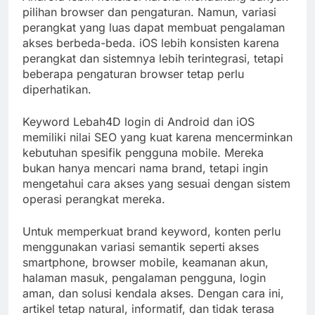
pilihan browser dan pengaturan. Namun, variasi
perangkat yang luas dapat membuat pengalaman
akses berbeda-beda. iOS lebih konsisten karena
perangkat dan sistemnya lebih terintegrasi, tetapi
beberapa pengaturan browser tetap perlu
diperhatikan.
Keyword Lebah4D login di Android dan iOS
memiliki nilai SEO yang kuat karena mencerminkan
kebutuhan spesifik pengguna mobile. Mereka
bukan hanya mencari nama brand, tetapi ingin
mengetahui cara akses yang sesuai dengan sistem
operasi perangkat mereka.
Untuk memperkuat brand keyword, konten perlu
menggunakan variasi semantik seperti akses
smartphone, browser mobile, keamanan akun,
halaman masuk, pengalaman pengguna, login
aman, dan solusi kendala akses. Dengan cara ini,
artikel tetap natural, informatif, dan tidak terasa