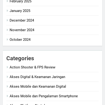
February 2025
January 2025
December 2024
November 2024
October 2024
Categories
Action Shooter & FPS Review
Akses Digital & Keamanan Jaringan
Akses Mobile dan Keamanan Digital
Akses Mobile dan Pengalaman Smartphone