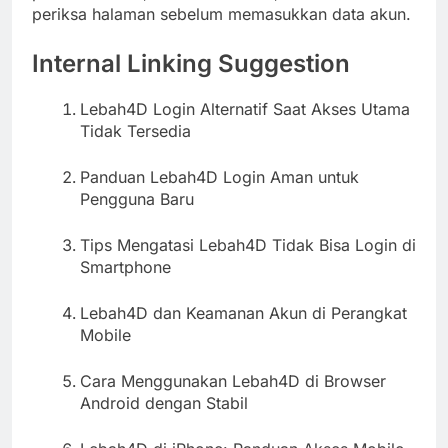
periksa halaman sebelum memasukkan data akun.
Internal Linking Suggestion
Lebah4D Login Alternatif Saat Akses Utama
Tidak Tersedia
Panduan Lebah4D Login Aman untuk
Pengguna Baru
Tips Mengatasi Lebah4D Tidak Bisa Login di
Smartphone
Lebah4D dan Keamanan Akun di Perangkat
Mobile
Cara Menggunakan Lebah4D di Browser
Android dengan Stabil