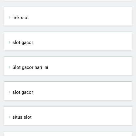
link slot
slot gacor
Slot gacor hari ini
slot gacor
situs slot