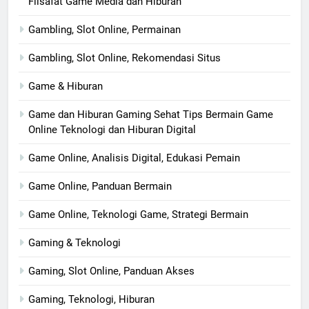
Filsafat Game Media dan Hiburan
Gambling, Slot Online, Permainan
Gambling, Slot Online, Rekomendasi Situs
Game & Hiburan
Game dan Hiburan Gaming Sehat Tips Bermain Game
Online Teknologi dan Hiburan Digital
Game Online, Analisis Digital, Edukasi Pemain
Game Online, Panduan Bermain
Game Online, Teknologi Game, Strategi Bermain
Gaming & Teknologi
Gaming, Slot Online, Panduan Akses
Gaming, Teknologi, Hiburan