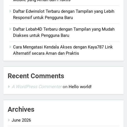
Daftar Edwinslot Terbaru dengan Tampilan yang Lebih
Responsif untuk Pengguna Baru
Daftar Lebah4D Terbaru dengan Tampilan yang Mudah
Diakses untuk Pengguna Baru
Cara Mengatasi Kendala Akses dengan Kaya787 Link
Alternatif secara Aman dan Praktis
Recent Comments
A WordPress Commenter
on
Hello world!
Archives
June 2026