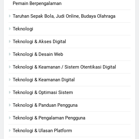
Pemain Berpengalaman
Taruhan Sepak Bola, Judi Online, Budaya Olahraga
Teknologi
Teknologi & Akses Digital
Teknologi & Desain Web
Teknologi & Keamanan / Sistem Otentikasi Digital
Teknologi & Keamanan Digital
Teknologi & Optimasi Sistem
Teknologi & Panduan Pengguna
Teknologi & Pengalaman Pengguna
Teknologi & Ulasan Platform