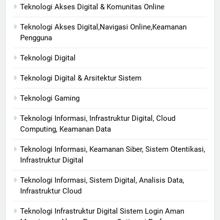
Teknologi Akses Digital & Komunitas Online
Teknologi Akses Digital,Navigasi Online,Keamanan
Pengguna
Teknologi Digital
Teknologi Digital & Arsitektur Sistem
Teknologi Gaming
Teknologi Informasi, Infrastruktur Digital, Cloud
Computing, Keamanan Data
Teknologi Informasi, Keamanan Siber, Sistem Otentikasi,
Infrastruktur Digital
Teknologi Informasi, Sistem Digital, Analisis Data,
Infrastruktur Cloud
Teknologi Infrastruktur Digital Sistem Login Aman