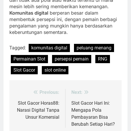
dan tidak ada pola atau waktu tertentu di mana
mesin lebih sering memberikan kemenangan.
Komunitas digital
berperan besar dalam
membentuk persepsi ini, dengan pemain berbagi
pengalaman yang mungkin hanya berdasarkan
keberuntungan sementara.
Tagged:
komunitas digital
peluang menang
Permainan Slot
persepsi pemain
RNG
Slot Gacor
slot online
Previous:
Next:
Post
navigation
Slot Gacor Horas88:
Slot Gacor Hari Ini:
Narasi Digital Tanpa
Mengapa Pola
Unsur Komersial
Pembayaran Bisa
Berubah Setiap Hari?