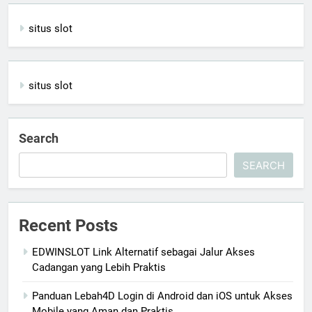
situs slot
situs slot
Search
SEARCH
Recent Posts
EDWINSLOT Link Alternatif sebagai Jalur Akses
Cadangan yang Lebih Praktis
Panduan Lebah4D Login di Android dan iOS untuk Akses
Mobile yang Aman dan Praktis