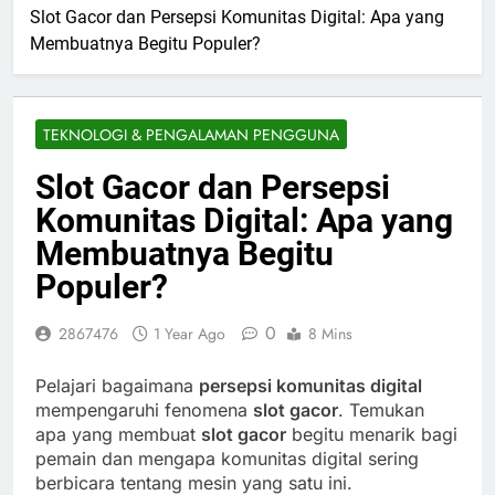
Slot Gacor dan Persepsi Komunitas Digital: Apa yang
Membuatnya Begitu Populer?
TEKNOLOGI & PENGALAMAN PENGGUNA
Slot Gacor dan Persepsi
Komunitas Digital: Apa yang
Membuatnya Begitu
Populer?
0
2867476
1 Year Ago
8 Mins
Pelajari bagaimana
persepsi komunitas digital
mempengaruhi fenomena
slot gacor
. Temukan
apa yang membuat
slot gacor
begitu menarik bagi
pemain dan mengapa komunitas digital sering
berbicara tentang mesin yang satu ini.