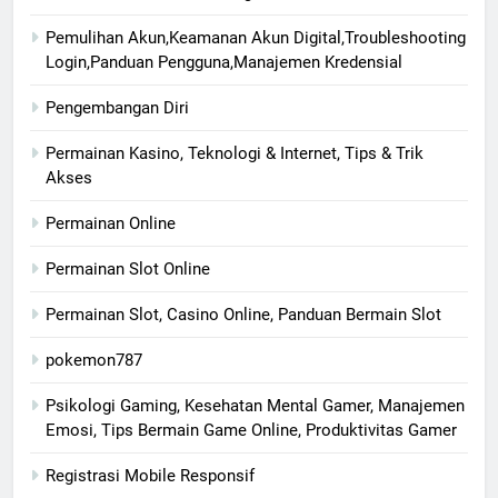
Pemulihan Akun,Keamanan Akun Digital,Troubleshooting
Login,Panduan Pengguna,Manajemen Kredensial
Pengembangan Diri
Permainan Kasino, Teknologi & Internet, Tips & Trik
Akses
Permainan Online
Permainan Slot Online
Permainan Slot, Casino Online, Panduan Bermain Slot
pokemon787
Psikologi Gaming, Kesehatan Mental Gamer, Manajemen
Emosi, Tips Bermain Game Online, Produktivitas Gamer
Registrasi Mobile Responsif