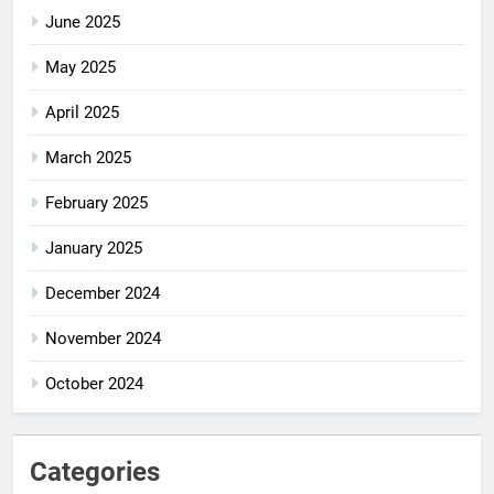
June 2025
May 2025
April 2025
March 2025
February 2025
January 2025
December 2024
November 2024
October 2024
Categories