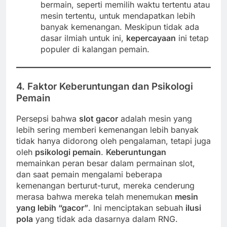
bermain, seperti memilih waktu tertentu atau
mesin tertentu, untuk mendapatkan lebih
banyak kemenangan. Meskipun tidak ada
dasar ilmiah untuk ini,
kepercayaan
ini tetap
populer di kalangan pemain.
4.
Faktor Keberuntungan dan Psikologi
Pemain
Persepsi bahwa
slot gacor
adalah mesin yang
lebih sering memberi kemenangan lebih banyak
tidak hanya didorong oleh pengalaman, tetapi juga
oleh
psikologi pemain
.
Keberuntungan
memainkan peran besar dalam permainan slot,
dan saat pemain mengalami beberapa
kemenangan berturut-turut, mereka cenderung
merasa bahwa mereka telah menemukan
mesin
yang lebih “gacor”
. Ini menciptakan sebuah
ilusi
pola
yang tidak ada dasarnya dalam RNG.