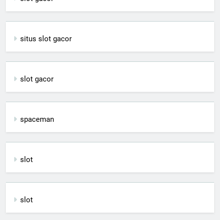
situs slot gacor
slot gacor
spaceman
slot
slot