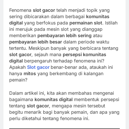
Fenomena
slot gacor
telah menjadi topik yang
sering dibicarakan dalam berbagai
komunitas
digital
yang berfokus pada
permainan slot
. Istilah
ini merujuk pada mesin slot yang dianggap
memberikan
pembayaran lebih sering
atau
pembayaran lebih besar
dalam periode waktu
tertentu. Meskipun banyak yang berbicara tentang
slot gacor
, sejauh mana
persepsi komunitas
digital
berpengaruh terhadap fenomena ini?
Apakah
Slot gacor
benar-benar ada, ataukah ini
hanya
mitos
yang berkembang di kalangan
pemain?
Dalam artikel ini, kita akan membahas mengenai
bagaimana
komunitas digital
membentuk persepsi
tentang
slot gacor
, mengapa mesin tersebut
begitu menarik bagi banyak pemain, dan apa yang
perlu diketahui tentang fenomena ini.