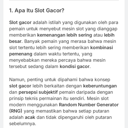
1.
Apa Itu Slot Gacor?
Slot gacor
adalah istilah yang digunakan oleh para
pemain untuk menyebut mesin slot yang dianggap
memberikan
kemenangan lebih sering
atau
lebih
besar
. Banyak pemain yang merasa bahwa mesin
slot tertentu lebih sering memberikan
kombinasi
pemenang
dalam waktu tertentu, yang
menyebabkan mereka percaya bahwa mesin
tersebut sedang dalam
kondisi gacor
.
Namun, penting untuk dipahami bahwa konsep
slot gacor
lebih berkaitan dengan
keberuntungan
dan
persepsi subjektif
pemain daripada dengan
prinsip teknis permainan itu sendiri. Mesin slot
modern menggunakan
Random Number Generator
(RNG)
yang memastikan bahwa setiap putaran
adalah
acak
dan tidak dipengaruhi oleh putaran
sebelumnya.