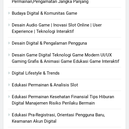
Permainan,Pengamatan Jangka Panjang
Budaya Digital & Komunitas Game
Desain Audio Game | Inovasi Slot Online | User
Experience | Teknologi Interaktif
Desain Digital & Pengalaman Pengguna
Desain Game Digital Teknologi Game Modern UI/UX
Gaming Grafis & Animasi Game Edukasi Game Interaktif
Digital Lifestyle & Trends
Edukasi Permainan & Analisis Slot
Edukasi Permainan Kesehatan Finansial Tips Hiburan
Digital Manajemen Risiko Perilaku Bermain
Edukasi Pra-Registrasi, Orientasi Pengguna Baru,
Keamanan Akun Digital