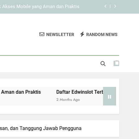
k Akses Mobile yang Aman dan Praktis
g Lebih Responsif untuk Pengguna Baru
ng Mudah Diakses untuk Pengguna Baru
NEWSLETTER
RANDOM NEWS
lur Akses Cadangan yang Lebih Praktis
Yang Sesuai Dengan Gaya Anda.
k Akses Mobile yang Aman dan Praktis
g Lebih Responsif untuk Pengguna Baru
ng Mudah Diakses untuk Pengguna Baru
aktis
Daftar Edwinslot Terbaru dengan Tampilan yang L
2 Months Ago
tasan, dan Tanggung Jawab Pengguna