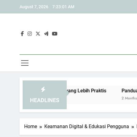
Skip
August 7, 2026
7:23:02 AM
to
content
Stu
Tampil Ga
Akses Cadangan yang Lebih Praktis
Panduan Lebah4D Log
2 Months Ago
HEADLINES
Home
Keamanan Digital & Edukasi Pengguna