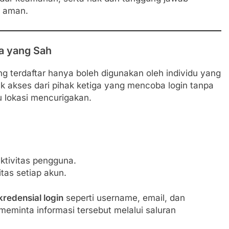
p aman.
a yang Sah
terdaftar hanya boleh digunakan oleh individu yang
 akses dari pihak ketiga yang mencoba login tanpa
au lokasi mencurigakan.
aktivitas pengguna.
tas setiap akun.
redensial login
seperti username, email, dan
meminta informasi tersebut melalui saluran