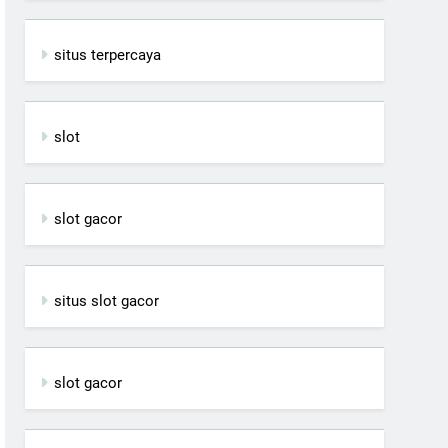
situs terpercaya
slot
slot gacor
situs slot gacor
slot gacor