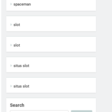
spaceman
slot
slot
situs slot
situs slot
Search