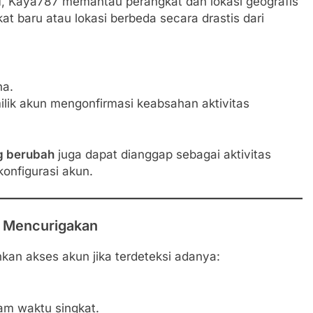
f, Kaya787 memantau perangkat dan lokasi geografis
kat baru atau lokasi berbeda secara drastis dari
na.
ik akun mengonfirmasi keabsahan aktivitas
ng berubah
juga dapat dianggap sebagai aktivitas
konfigurasi akun.
s Mencurigakan
n akses akun jika terdeteksi adanya:
am waktu singkat.