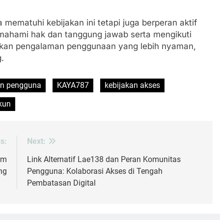
mematuhi kebijakan ini tetapi juga berperan aktif
hami hak dan tanggung jawab serta mengikuti
tkan pengalaman penggunaan yang lebih nyaman,
.
an pengguna
KAYA787
kebijakan akses
akun
s:
Next:
am
Link Alternatif Lae138 dan Peran Komunitas
ng
Pengguna: Kolaborasi Akses di Tengah
Pembatasan Digital