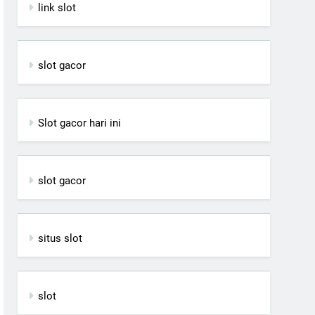
link slot
slot gacor
Slot gacor hari ini
slot gacor
situs slot
slot