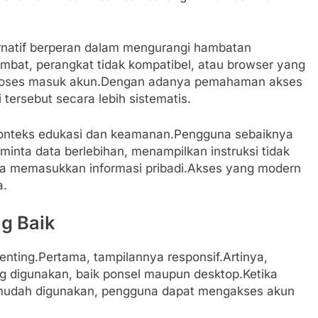
ternatif berperan dalam mengurangi hambatan
mbat, perangkat tidak kompatibel, atau browser yang
roses masuk akun.Dengan adanya pemahaman akses
tersebut secara lebih sistematis.
a konteks edukasi dan keamanan.Pengguna sebaiknya
nta data berlebihan, menampilkan instruksi tidak
ra memasukkan informasi pribadi.Akses yang modern
a.
ng Baik
penting.Pertama, tampilannya responsif.Artinya,
 digunakan, baik ponsel maupun desktop.Ketika
ol mudah digunakan, pengguna dapat mengakses akun