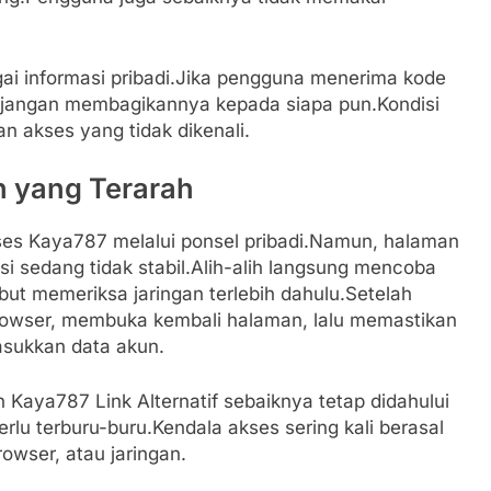
agai informasi pribadi.Jika pengguna menerima kode
 jangan membagikannya kepada siapa pun.Kondisi
n akses yang tidak dikenali.
 yang Terarah
es Kaya787 melalui ponsel pribadi.Namun, halaman
 sedang tidak stabil.Alih-alih langsung mencoba
ut memeriksa jaringan terlebih dahulu.Setelah
owser, membuka kembali halaman, lalu memastikan
asukkan data akun.
Kaya787 Link Alternatif sebaiknya tetap didahului
lu terburu-buru.Kendala akses sering kali berasal
rowser, atau jaringan.