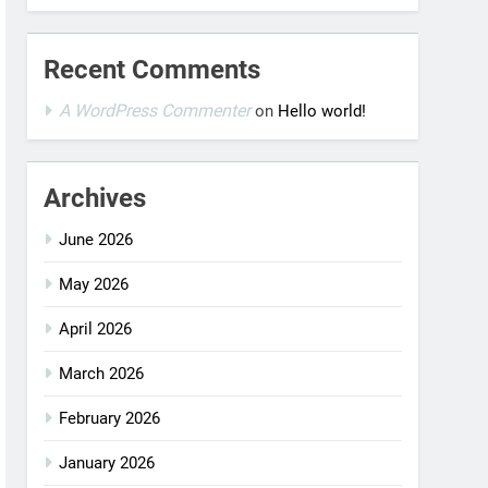
Recent Comments
A WordPress Commenter
on
Hello world!
Archives
June 2026
May 2026
April 2026
March 2026
February 2026
January 2026