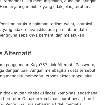
asi terhambat.Jika memungkinkan, gunakan jaringan
Hindari jaringan publik yang tidak jelas, terutama
stikan struktur halaman terlihat wajar, instruksi
 yang tidak relevan.Jika ada permintaan data
, pengguna sebaiknya berhenti dan melakukan
Alternatif
am penggunaan Kaya787 Link Alternatif.Password,
ijaga dengan baik.Jangan membagikan data tersebut
ang mengaku membantu proses akses tanpa jalur
 tidak mudah ditebak.Hindari kombinasi sederhana
gka berurutan.Gunakan kombinasi huruf besar, huruf
kung.Pengguna juga sebaiknya tidak memakai