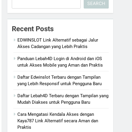
SEARCH
Recent Posts
EDWINSLOT Link Alternatif sebagai Jalur
Akses Cadangan yang Lebih Praktis
Panduan Lebah4D Login di Android dan iOS
untuk Akses Mobile yang Aman dan Praktis
Daftar Edwinslot Terbaru dengan Tampilan
yang Lebih Responsif untuk Pengguna Baru
Daftar Lebah4D Terbaru dengan Tampilan yang
Mudah Diakses untuk Pengguna Baru
Cara Mengatasi Kendala Akses dengan
Kaya787 Link Alternatif secara Aman dan
Praktis