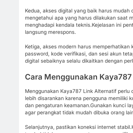
Kedua, akses digital yang baik harus mudah
mengetahui apa yang harus dilakukan saat m
menghadapi kendala teknis.Kejelasan ini pen
langsung merespons.
Ketiga, akses modern harus memperhatikan 
password, kode verifikasi, dan sesi akun tet
digital sebaiknya selalu dikaitkan dengan p
Cara Menggunakan Kaya787 L
Menggunakan Kaya787 Link Alternatif perlu d
lebih disarankan karena pengguna memiliki k
dan pengaturan keamanan.Gunakan kunci layar 
agar perangkat tidak mudah dibuka orang lai
Selanjutnya, pastikan koneksi internet stab