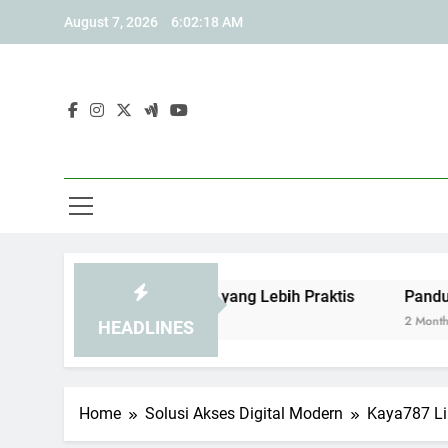
Skip
August 7, 2026
6:02:19 AM
to
content
Stu
Tampil Ga
 Akses Cadangan yang Lebih Praktis
Panduan Lebah4D Lo
2 Months Ago
HEADLINES
Home
Solusi Akses Digital Modern
Kaya787 Lin