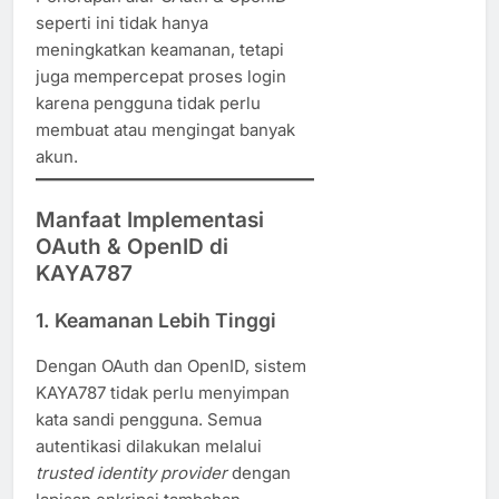
seperti ini tidak hanya
meningkatkan keamanan, tetapi
juga mempercepat proses login
karena pengguna tidak perlu
membuat atau mengingat banyak
akun.
Manfaat Implementasi
OAuth & OpenID di
KAYA787
1.
Keamanan Lebih Tinggi
Dengan OAuth dan OpenID, sistem
KAYA787 tidak perlu menyimpan
kata sandi pengguna. Semua
autentikasi dilakukan melalui
trusted identity provider
dengan