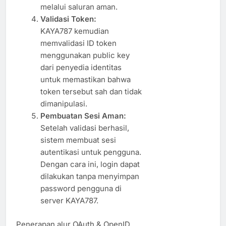
melalui saluran aman.
Validasi Token:
KAYA787 kemudian
memvalidasi ID token
menggunakan public key
dari penyedia identitas
untuk memastikan bahwa
token tersebut sah dan tidak
dimanipulasi.
Pembuatan Sesi Aman:
Setelah validasi berhasil,
sistem membuat sesi
autentikasi untuk pengguna.
Dengan cara ini, login dapat
dilakukan tanpa menyimpan
password pengguna di
server KAYA787.
Penerapan alur OAuth & OpenID