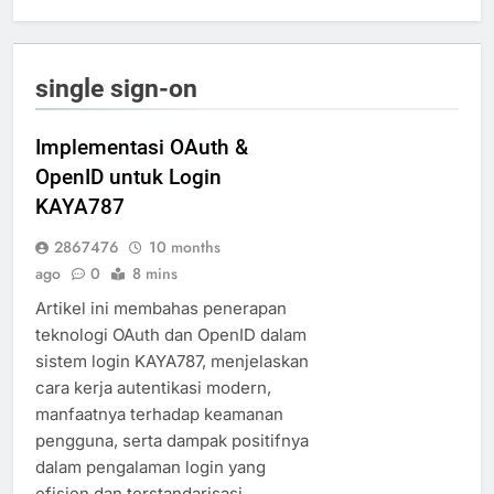
single sign-on
Implementasi OAuth &
OpenID untuk Login
KAYA787
2867476
10 months
ago
0
8 mins
Artikel ini membahas penerapan
teknologi OAuth dan OpenID dalam
sistem login KAYA787, menjelaskan
cara kerja autentikasi modern,
manfaatnya terhadap keamanan
pengguna, serta dampak positifnya
dalam pengalaman login yang
efisien dan terstandarisasi.