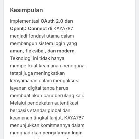
Kesimpulan
Implementasi
OAuth 2.0 dan
OpenID Connect
di KAYA787
menjadi fondasi utama dalam
membangun sistem login yang
aman, fleksibel, dan modern
.
Teknologi ini tidak hanya
memperkuat keamanan pengguna,
tetapi juga meningkatkan
kenyamanan dalam mengakses
layanan digital tanpa harus
membuat akun baru berulang kali.
Melalui pendekatan autentikasi
berbasis standar global dan
keamanan tingkat lanjut, KAYA787
menunjukkan komitmennya dalam
menghadirkan
pengalaman login