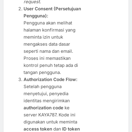
request
.
User Consent (Persetujuan
Pengguna):
Pengguna akan melihat
halaman konfirmasi yang
meminta izin untuk
mengakses data dasar
seperti nama dan email.
Proses ini memastikan
kontrol penuh tetap ada di
tangan pengguna.
Authorization Code Flow:
Setelah pengguna
menyetujui, penyedia
identitas mengirimkan
authorization code
ke
server KAYA787. Kode ini
digunakan untuk meminta
access token
dan
ID token