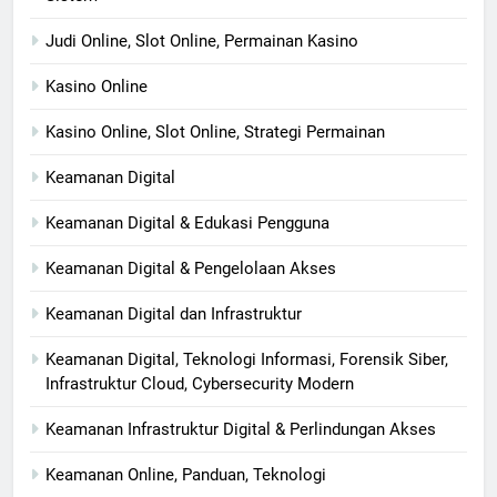
Judi Online, Slot Online, Permainan Kasino
Kasino Online
Kasino Online, Slot Online, Strategi Permainan
Keamanan Digital
Keamanan Digital & Edukasi Pengguna
Keamanan Digital & Pengelolaan Akses
Keamanan Digital dan Infrastruktur
Keamanan Digital, Teknologi Informasi, Forensik Siber,
Infrastruktur Cloud, Cybersecurity Modern
Keamanan Infrastruktur Digital & Perlindungan Akses
Keamanan Online, Panduan, Teknologi