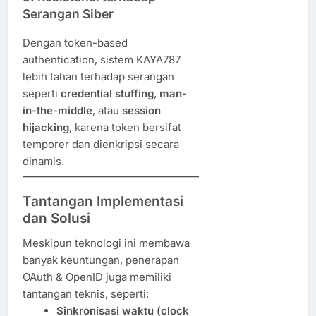
Serangan Siber
Dengan token-based
authentication, sistem KAYA787
lebih tahan terhadap serangan
seperti
credential stuffing
,
man-
in-the-middle
, atau
session
hijacking
, karena token bersifat
temporer dan dienkripsi secara
dinamis.
Tantangan Implementasi
dan Solusi
Meskipun teknologi ini membawa
banyak keuntungan, penerapan
OAuth & OpenID juga memiliki
tantangan teknis, seperti:
Sinkronisasi waktu (clock