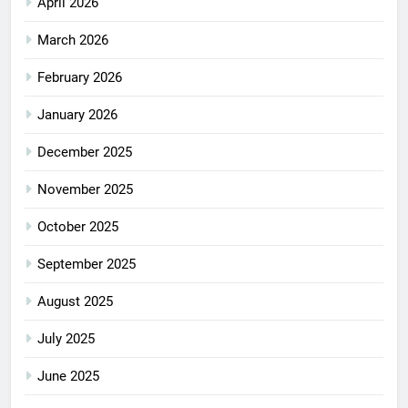
April 2026
March 2026
February 2026
January 2026
December 2025
November 2025
October 2025
September 2025
August 2025
July 2025
June 2025