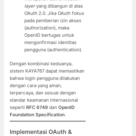
layer
yang dibangun di atas
OAuth 2.0. Jika OAuth fokus
pada pemberian izin akses
(authorization), maka
OpenID bertugas untuk
mengonfirmasi identitas
pengguna (authentication).
Dengan kombinasi keduanya,
sistem KAYA787 dapat memastikan
bahwa login pengguna dilakukan
dengan cara yang aman,
terpercaya, dan sesuai dengan
standar keamanan internasional
seperti
RFC 6749
dan
OpenID
Foundation Specification
.
Implementasi OAuth &