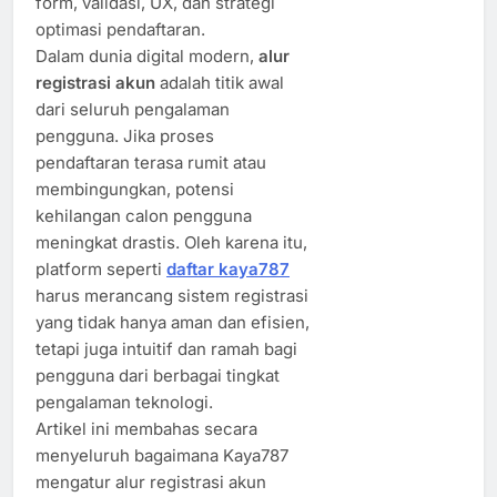
form, validasi, UX, dan strategi
optimasi pendaftaran.
Dalam dunia digital modern,
alur
registrasi akun
adalah titik awal
dari seluruh pengalaman
pengguna. Jika proses
pendaftaran terasa rumit atau
membingungkan, potensi
kehilangan calon pengguna
meningkat drastis. Oleh karena itu,
platform seperti
daftar kaya787
harus merancang sistem registrasi
yang tidak hanya aman dan efisien,
tetapi juga intuitif dan ramah bagi
pengguna dari berbagai tingkat
pengalaman teknologi.
Artikel ini membahas secara
menyeluruh bagaimana Kaya787
mengatur alur registrasi akun