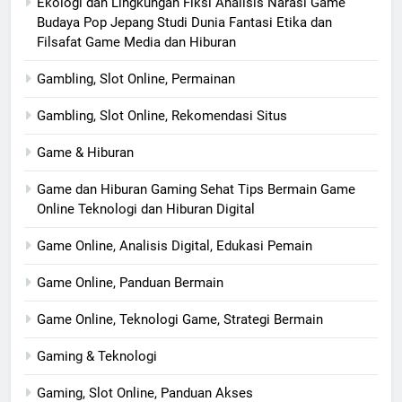
Ekologi dan Lingkungan Fiksi Analisis Narasi Game
Budaya Pop Jepang Studi Dunia Fantasi Etika dan
Filsafat Game Media dan Hiburan
Gambling, Slot Online, Permainan
Gambling, Slot Online, Rekomendasi Situs
Game & Hiburan
Game dan Hiburan Gaming Sehat Tips Bermain Game
Online Teknologi dan Hiburan Digital
Game Online, Analisis Digital, Edukasi Pemain
Game Online, Panduan Bermain
Game Online, Teknologi Game, Strategi Bermain
Gaming & Teknologi
Gaming, Slot Online, Panduan Akses