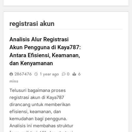
registrasi akun
Analisis Alur Registrasi
Akun Pengguna di Kaya787:
Antara Efisiensi, Keamanan,
dan Kenyamanan
2867476
1 year ago
0
6
mins
Telusuri bagaimana proses
registrasi akun di Kaya787
dirancang untuk memberikan
efisiensi, keamanan, dan
kemudahan bagi pengguna.
Analisis ini membahas struktur