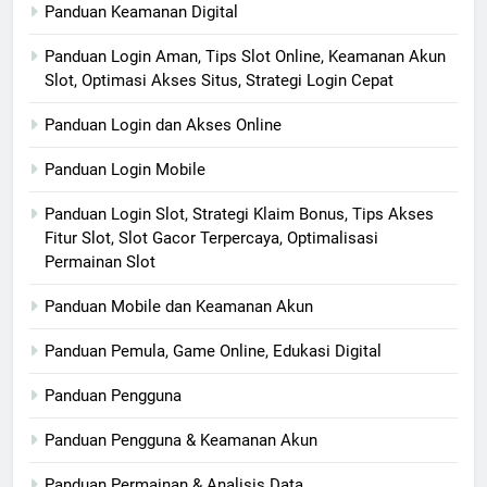
Panduan Keamanan Digital
Panduan Login Aman, Tips Slot Online, Keamanan Akun
Slot, Optimasi Akses Situs, Strategi Login Cepat
Panduan Login dan Akses Online
Panduan Login Mobile
Panduan Login Slot, Strategi Klaim Bonus, Tips Akses
Fitur Slot, Slot Gacor Terpercaya, Optimalisasi
Permainan Slot
Panduan Mobile dan Keamanan Akun
Panduan Pemula, Game Online, Edukasi Digital
Panduan Pengguna
Panduan Pengguna & Keamanan Akun
Panduan Permainan & Analisis Data