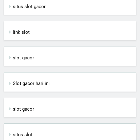
situs slot gacor
link slot
slot gacor
Slot gacor hari ini
slot gacor
situs slot