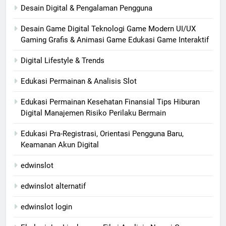
Desain Digital & Pengalaman Pengguna
Desain Game Digital Teknologi Game Modern UI/UX
Gaming Grafis & Animasi Game Edukasi Game Interaktif
Digital Lifestyle & Trends
Edukasi Permainan & Analisis Slot
Edukasi Permainan Kesehatan Finansial Tips Hiburan
Digital Manajemen Risiko Perilaku Bermain
Edukasi Pra-Registrasi, Orientasi Pengguna Baru,
Keamanan Akun Digital
edwinslot
edwinslot alternatif
edwinslot login