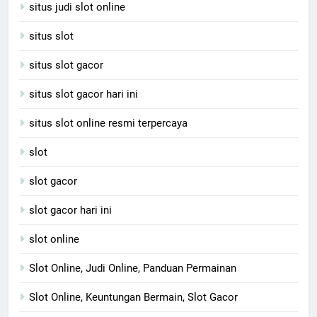
situs judi slot online
situs slot
situs slot gacor
situs slot gacor hari ini
situs slot online resmi terpercaya
slot
slot gacor
slot gacor hari ini
slot online
Slot Online, Judi Online, Panduan Permainan
Slot Online, Keuntungan Bermain, Slot Gacor