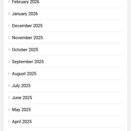
February 2026
January 2026
December 2025
November 2025
October 2025
September 2025
August 2025
July 2025
June 2025
May 2025
April 2025