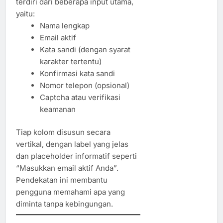
terdiri dari beberapa input utama,
yaitu:
Nama lengkap
Email aktif
Kata sandi (dengan syarat
karakter tertentu)
Konfirmasi kata sandi
Nomor telepon (opsional)
Captcha atau verifikasi
keamanan
Tiap kolom disusun secara
vertikal, dengan label yang jelas
dan placeholder informatif seperti
“Masukkan email aktif Anda”.
Pendekatan ini membantu
pengguna memahami apa yang
diminta tanpa kebingungan.