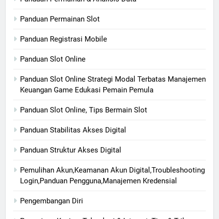
Panduan Permainan Slot
Panduan Registrasi Mobile
Panduan Slot Online
Panduan Slot Online Strategi Modal Terbatas Manajemen
Keuangan Game Edukasi Pemain Pemula
Panduan Slot Online, Tips Bermain Slot
Panduan Stabilitas Akses Digital
Panduan Struktur Akses Digital
Pemulihan Akun,Keamanan Akun Digital,Troubleshooting
Login,Panduan Pengguna,Manajemen Kredensial
Pengembangan Diri