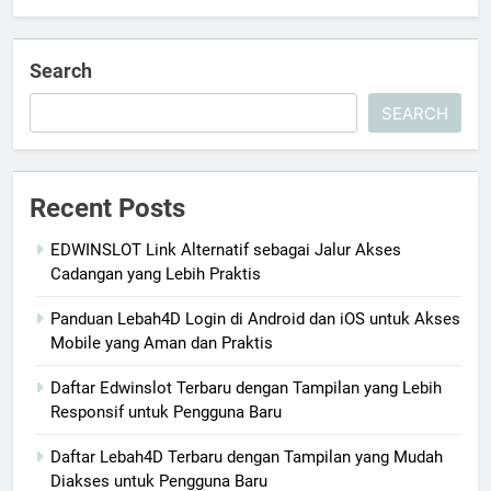
Search
SEARCH
Recent Posts
EDWINSLOT Link Alternatif sebagai Jalur Akses
Cadangan yang Lebih Praktis
Panduan Lebah4D Login di Android dan iOS untuk Akses
Mobile yang Aman dan Praktis
Daftar Edwinslot Terbaru dengan Tampilan yang Lebih
Responsif untuk Pengguna Baru
Daftar Lebah4D Terbaru dengan Tampilan yang Mudah
Diakses untuk Pengguna Baru