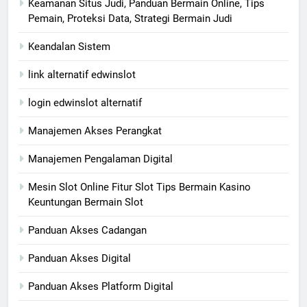
Keamanan Situs Judi, Panduan Bermain Online, Tips
Pemain, Proteksi Data, Strategi Bermain Judi
Keandalan Sistem
link alternatif edwinslot
login edwinslot alternatif
Manajemen Akses Perangkat
Manajemen Pengalaman Digital
Mesin Slot Online Fitur Slot Tips Bermain Kasino
Keuntungan Bermain Slot
Panduan Akses Cadangan
Panduan Akses Digital
Panduan Akses Platform Digital