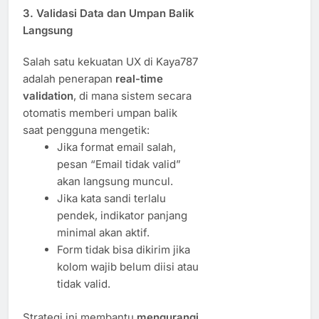
3.
Validasi Data dan Umpan Balik
Langsung
Salah satu kekuatan UX di Kaya787
adalah penerapan
real-time
validation
, di mana sistem secara
otomatis memberi umpan balik
saat pengguna mengetik:
Jika format email salah,
pesan “Email tidak valid”
akan langsung muncul.
Jika kata sandi terlalu
pendek, indikator panjang
minimal akan aktif.
Form tidak bisa dikirim jika
kolom wajib belum diisi atau
tidak valid.
Strategi ini membantu
mengurangi