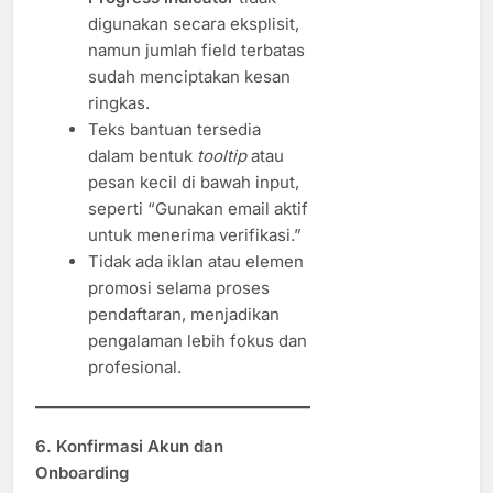
digunakan secara eksplisit,
namun jumlah field terbatas
sudah menciptakan kesan
ringkas.
Teks bantuan tersedia
dalam bentuk
tooltip
atau
pesan kecil di bawah input,
seperti “Gunakan email aktif
untuk menerima verifikasi.”
Tidak ada iklan atau elemen
promosi selama proses
pendaftaran, menjadikan
pengalaman lebih fokus dan
profesional.
6.
Konfirmasi Akun dan
Onboarding