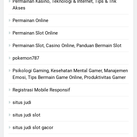
Permainan Kasino, Teknologi & Internet, Tips & Trik
Akses
Permainan Online
Permainan Slot Online
Permainan Slot, Casino Online, Panduan Bermain Slot
pokemon787
Psikologi Gaming, Kesehatan Mental Gamer, Manajemen
Emosi, Tips Bermain Game Online, Produktivitas Gamer
Registrasi Mobile Responsif
situs judi
situs judi slot
situs judi slot gacor