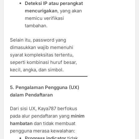
Deteksi IP atau perangkat
mencurigakan
, yang akan
memicu verifikasi
tambahan.
Selain itu, password yang
dimasukkan wajib memenuhi
syarat kompleksitas tertentu,
seperti kombinasi huruf besar,
kecil, angka, dan simbol.
5.
Pengalaman Pengguna (UX)
dalam Pendaftaran
Dari sisi UX, Kaya787 berfokus
pada alur pendaftaran yang
minim
hambatan
dan tidak membuat
pengguna merasa kewalahan:
Progress indicator
tidak