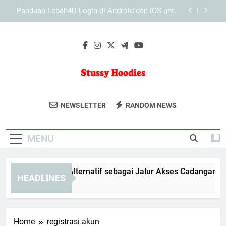
Skip
Daftar Edwinslot Terbaru dengan Tampilan yang
to
Lebih Responsif untuk Pengguna Baru
content
Daftar Lebah4D Terbaru dengan Tampilan yang
Mudah Diakses untuk Pengguna Baru
EDWINSLOT Link Alternatif sebagai Jalur Akses
Cadangan yang Lebih Praktis
Panduan Lebah4D Login di Android dan iOS untuk
Akses Mobile yang Aman dan Praktis
Stussy Hoodies
Tampil Gaya Dengan Koleksi Hoodie
Daftar Edwinslot Terbaru dengan Tampilan yang
NEWSLETTER
RANDOM NEWS
Lebih Responsif untuk Pengguna Baru
Dari Stussy Hoodies. Desain Keren Yang
Daftar Lebah4D Terbaru dengan Tampilan yang
Sesuai Dengan Gaya Anda.
Mudah Diakses untuk Pengguna Baru
MENU
WINSLOT Link Alternatif sebagai Jalur Akses Cadangan yang L
HEADLINES
onth Ago
Home
registrasi akun