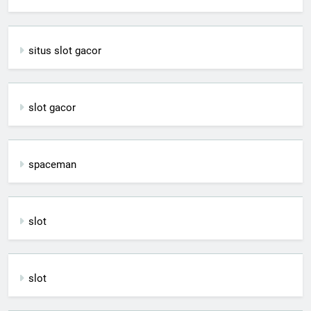
situs slot gacor
slot gacor
spaceman
slot
slot