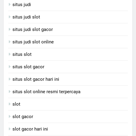
situs judi
situs judi slot
situs judi slot gacor
situs judi slot online
situs slot
situs slot gacor
situs slot gacor hari ini
situs slot online resmi terpercaya
slot
slot gacor
slot gacor hari ini