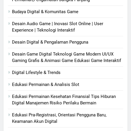
Budaya Digital & Komunitas Game
Desain Audio Game | Inovasi Slot Online | User
Experience | Teknologi Interaktif
Desain Digital & Pengalaman Pengguna
Desain Game Digital Teknologi Game Modern UI/UX
Gaming Grafis & Animasi Game Edukasi Game Interaktif
Digital Lifestyle & Trends
Edukasi Permainan & Analisis Slot
Edukasi Permainan Kesehatan Finansial Tips Hiburan
Digital Manajemen Risiko Perilaku Bermain
Edukasi Pra-Registrasi, Orientasi Pengguna Baru,
Keamanan Akun Digital