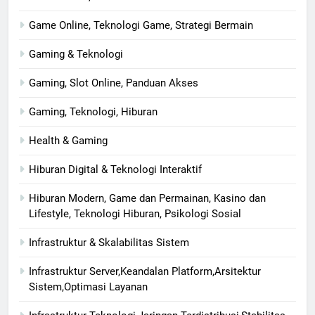
Game Online, Teknologi Game, Strategi Bermain
Gaming & Teknologi
Gaming, Slot Online, Panduan Akses
Gaming, Teknologi, Hiburan
Health & Gaming
Hiburan Digital & Teknologi Interaktif
Hiburan Modern, Game dan Permainan, Kasino dan
Lifestyle, Teknologi Hiburan, Psikologi Sosial
Infrastruktur & Skalabilitas Sistem
Infrastruktur Server,Keandalan Platform,Arsitektur
Sistem,Optimasi Layanan