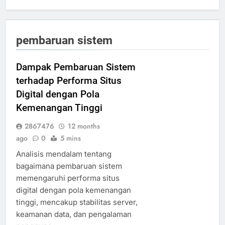
pembaruan sistem
Dampak Pembaruan Sistem
terhadap Performa Situs
Digital dengan Pola
Kemenangan Tinggi
2867476
12 months
ago
0
5 mins
Analisis mendalam tentang
bagaimana pembaruan sistem
memengaruhi performa situs
digital dengan pola kemenangan
tinggi, mencakup stabilitas server,
keamanan data, dan pengalaman