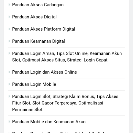
Panduan Akses Cadangan
Panduan Akses Digital
Panduan Akses Platform Digital
Panduan Keamanan Digital
Panduan Login Aman, Tips Slot Online, Keamanan Akun
Slot, Optimasi Akses Situs, Strategi Login Cepat
Panduan Login dan Akses Online
Panduan Login Mobile
Panduan Login Slot, Strategi Klaim Bonus, Tips Akses
Fitur Slot, Slot Gacor Terpercaya, Optimalisasi
Permainan Slot
Panduan Mobile dan Keamanan Akun