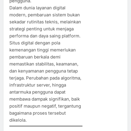
pengguna.
Dalam dunia layanan digital
modern, pembaruan sistem bukan
sekadar rutinitas teknis, melainkan
strategi penting untuk menjaga
performa dan daya saing platform.
Situs digital dengan pola
kemenangan tinggi memerlukan
pembaruan berkala demi
memastikan stabilitas, keamanan,
dan kenyamanan pengguna tetap
terjaga. Perubahan pada algoritma,
infrastruktur server, hingga
antarmuka pengguna dapat
membawa dampak signifikan, baik
positif maupun negatif, tergantung
bagaimana proses tersebut
dikelola.