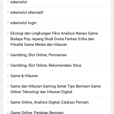
edwinslot
edwinslot alternatif
edwinslot login
Ekologi dan Lingkungan Fiksi Analisis Narasi Game
Budaya Pop Jepang Studi Dunia Fantasi Etika dan
Filsafat Game Media dan Hiburan
Gambling, Slot Online, Permainan
Gambling, Slot Online, Rekomendasi Situs
Game & Hiburan
Game dan Hiburan Gaming Sehat Tips Bermain Game
Online Teknologi dan Hiburan Digital
Game Online, Analisis Digital, Edukasi Pemain
Game Online, Panduan Bermain