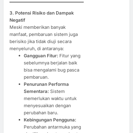
3. Potensi Risiko dan Dampak
Negatif
Meski memberikan banyak
manfaat, pembaruan sistem juga
berisiko jika tidak diuji secara
menyeluruh, di antaranya:
Gangguan Fitur:
Fitur yang
sebelumnya berjalan baik
bisa mengalami bug pasca
pembaruan.
Penurunan Performa
Sementara:
Sistem
memerlukan waktu untuk
menyesuaikan dengan
perubahan baru.
Kebingungan Pengguna:
Perubahan antarmuka yang