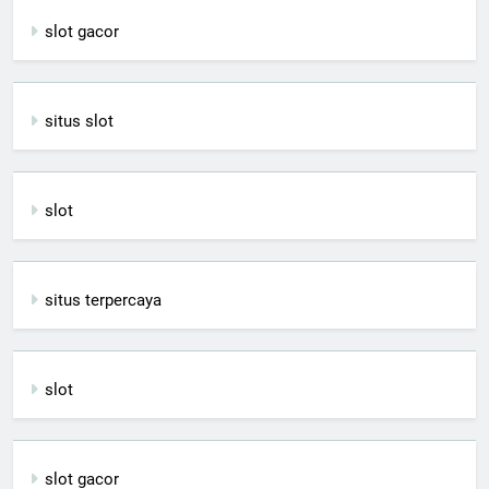
slot gacor
situs slot
slot
situs terpercaya
slot
slot gacor