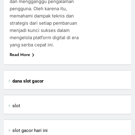
dan mengganggu pengalaman
pengguna. Oleh karena itu,
memahami dampak teknis dan
strategis dari setiap pembaruan
menjadi kunci sukses dalam
mengelola platform digital di era
yang serba cepat ini.
Read More
dana slot gacor
slot
slot gacor hari ini