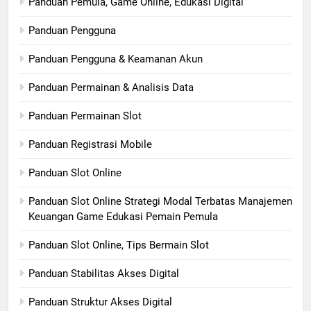
Panduan Pemula, Game Online, Edukasi Digital
Panduan Pengguna
Panduan Pengguna & Keamanan Akun
Panduan Permainan & Analisis Data
Panduan Permainan Slot
Panduan Registrasi Mobile
Panduan Slot Online
Panduan Slot Online Strategi Modal Terbatas Manajemen
Keuangan Game Edukasi Pemain Pemula
Panduan Slot Online, Tips Bermain Slot
Panduan Stabilitas Akses Digital
Panduan Struktur Akses Digital