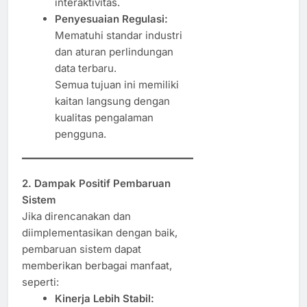
interaktivitas.
Penyesuaian Regulasi:
Mematuhi standar industri
dan aturan perlindungan
data terbaru.
Semua tujuan ini memiliki
kaitan langsung dengan
kualitas pengalaman
pengguna.
2. Dampak Positif Pembaruan
Sistem
Jika direncanakan dan
diimplementasikan dengan baik,
pembaruan sistem dapat
memberikan berbagai manfaat,
seperti:
Kinerja Lebih Stabil: