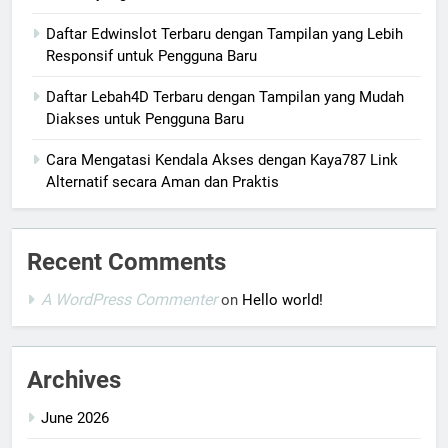
Daftar Edwinslot Terbaru dengan Tampilan yang Lebih
Responsif untuk Pengguna Baru
Daftar Lebah4D Terbaru dengan Tampilan yang Mudah
Diakses untuk Pengguna Baru
Cara Mengatasi Kendala Akses dengan Kaya787 Link
Alternatif secara Aman dan Praktis
Recent Comments
A WordPress Commenter
on
Hello world!
Archives
June 2026