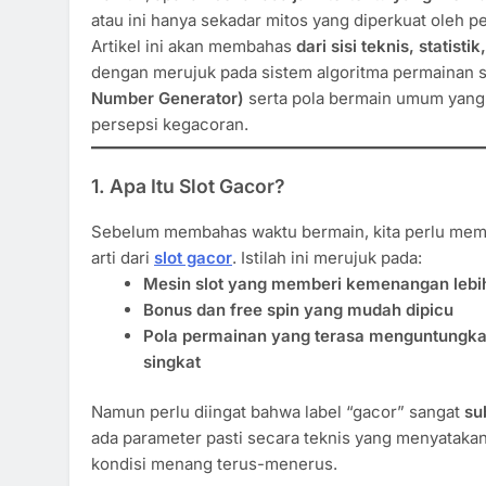
atau ini hanya sekadar mitos yang diperkuat oleh p
Artikel ini akan membahas
dari sisi teknis, statisti
dengan merujuk pada sistem algoritma permainan 
Number Generator)
serta pola bermain umum yan
persepsi kegacoran.
1. Apa Itu Slot Gacor?
Sebelum membahas waktu bermain, kita perlu mema
arti dari
slot gacor
. Istilah ini merujuk pada:
Mesin slot yang memberi kemenangan lebih
Bonus dan free spin yang mudah dipicu
Pola permainan yang terasa menguntungk
singkat
Namun perlu diingat bahwa label “gacor” sangat
su
ada parameter pasti secara teknis yang menyataka
kondisi menang terus-menerus.