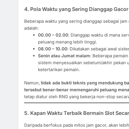
4. Pola Waktu yang Sering Dianggap Gacor
Beberapa waktu yang sering dianggap sebagai jam
adalah:
00.00 – 02.00
: Dianggap waktu di mana serv
peluang menang lebih tinggi.
08.00 – 10.00
: Dikatakan sebagai awal siste
Senin atau Jumat malam
: Beberapa pemain
sistem menyesuaikan sebelum/akhir pekan 
ketertarikan pemain.
Namun,
tidak ada bukti teknis yang mendukung 
tersebut benar-benar memengaruhi peluang men
tetap diatur oleh RNG yang bekerja non-stop secar
5. Kapan Waktu Terbaik Bermain Slot Secar
Daripada berfokus pada mitos jam gacor, akan lebih