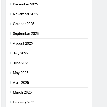
December 2025
November 2025
October 2025
September 2025
August 2025
July 2025
June 2025
May 2025
April 2025
March 2025
February 2025