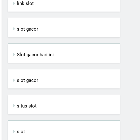
link slot
slot gacor
Slot gacor hari ini
slot gacor
situs slot
slot