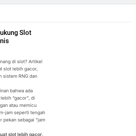
ukung Slot
nis
ng di slot? Artikel
 slot lebih gacor,
an sistem RNG dan
kinan bahwa ada
ebih “gacor”, di
ngan atau memicu
am-jam seperti tengah
ir pekan sebagai “jam
at slot lebih gacor
,