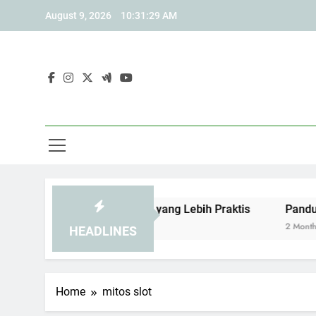
Skip
August 9, 2026
10:31:30 AM
to
content
Stu
Tampil Ga
r Akses Cadangan yang Lebih Praktis
Panduan Lebah4D L
2 Months Ago
HEADLINES
Home
mitos slot