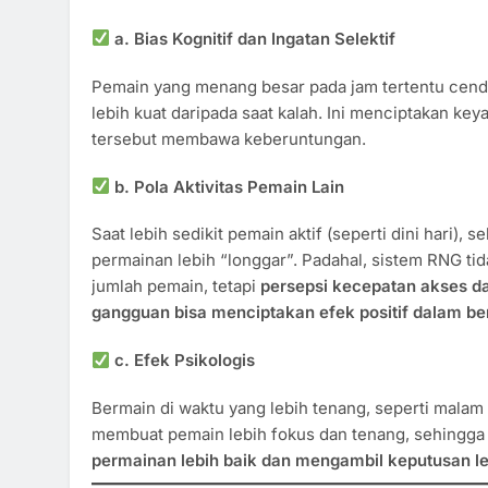
a. Bias Kognitif dan Ingatan Selektif
Pemain yang menang besar pada jam tertentu cen
lebih kuat daripada saat kalah. Ini menciptakan ke
tersebut membawa keberuntungan.
b. Pola Aktivitas Pemain Lain
Saat lebih sedikit pemain aktif (seperti dini hari),
permainan lebih “longgar”. Padahal, sistem RNG t
jumlah pemain, tetapi
persepsi kecepatan akses d
gangguan bisa menciptakan efek positif dalam b
c. Efek Psikologis
Bermain di waktu yang lebih tenang, seperti malam a
membuat pemain lebih fokus dan tenang, sehingg
permainan lebih baik dan mengambil keputusan le