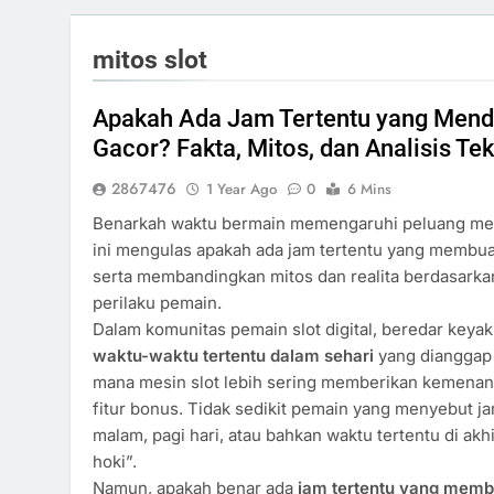
mitos slot
Apakah Ada Jam Tertentu yang Mend
Gacor? Fakta, Mitos, dan Analisis Tek
2867476
1 Year Ago
0
6 Mins
Benarkah waktu bermain memengaruhi peluang mena
ini mengulas apakah ada jam tertentu yang membuat
serta membandingkan mitos dan realita berdasark
perilaku pemain.
Dalam komunitas pemain slot digital, beredar keya
waktu-waktu tertentu dalam sehari
yang dianggap l
mana mesin slot lebih sering memberikan kemena
fitur bonus. Tidak sedikit pemain yang menyebut j
malam, pagi hari, atau bahkan waktu tertentu di akh
hoki”.
Namun, apakah benar ada
jam tertentu yang membu