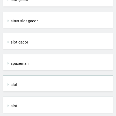
situs slot gacor
slot gacor
spaceman
slot
slot