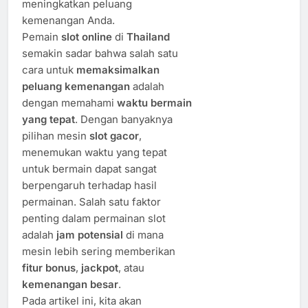
meningkatkan peluang
kemenangan Anda.
Pemain
slot online
di
Thailand
semakin sadar bahwa salah satu
cara untuk
memaksimalkan
peluang kemenangan
adalah
dengan memahami
waktu bermain
yang tepat
. Dengan banyaknya
pilihan mesin
slot gacor
,
menemukan waktu yang tepat
untuk bermain dapat sangat
berpengaruh terhadap hasil
permainan. Salah satu faktor
penting dalam permainan slot
adalah
jam potensial
di mana
mesin lebih sering memberikan
fitur bonus
,
jackpot
, atau
kemenangan besar
.
Pada artikel ini, kita akan