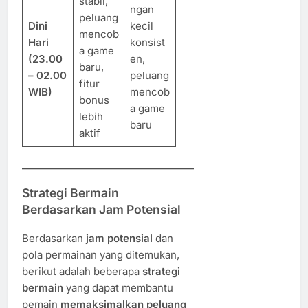
stabil,
ngan
peluang
Dini
kecil
mencob
Hari
konsist
a game
(23.00
en,
baru,
– 02.00
peluang
fitur
WIB)
mencob
bonus
a game
lebih
baru
aktif
Strategi Bermain
Berdasarkan Jam Potensial
Berdasarkan
jam potensial
dan
pola permainan yang ditemukan,
berikut adalah beberapa
strategi
bermain
yang dapat membantu
pemain
memaksimalkan peluang