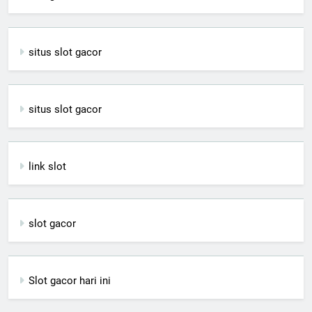
situs slot gacor
situs slot gacor
link slot
slot gacor
Slot gacor hari ini