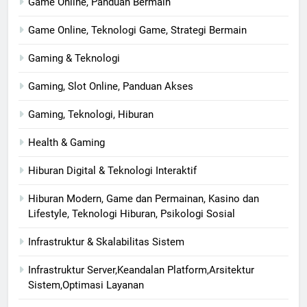
Game Online, Panduan Bermain
Game Online, Teknologi Game, Strategi Bermain
Gaming & Teknologi
Gaming, Slot Online, Panduan Akses
Gaming, Teknologi, Hiburan
Health & Gaming
Hiburan Digital & Teknologi Interaktif
Hiburan Modern, Game dan Permainan, Kasino dan
Lifestyle, Teknologi Hiburan, Psikologi Sosial
Infrastruktur & Skalabilitas Sistem
Infrastruktur Server,Keandalan Platform,Arsitektur
Sistem,Optimasi Layanan