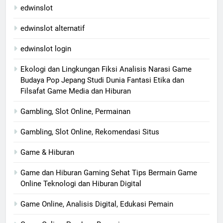
edwinslot
edwinslot alternatif
edwinslot login
Ekologi dan Lingkungan Fiksi Analisis Narasi Game
Budaya Pop Jepang Studi Dunia Fantasi Etika dan
Filsafat Game Media dan Hiburan
Gambling, Slot Online, Permainan
Gambling, Slot Online, Rekomendasi Situs
Game & Hiburan
Game dan Hiburan Gaming Sehat Tips Bermain Game
Online Teknologi dan Hiburan Digital
Game Online, Analisis Digital, Edukasi Pemain