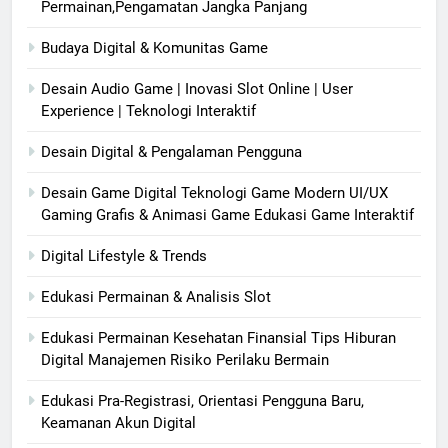
Permainan,Pengamatan Jangka Panjang
Budaya Digital & Komunitas Game
Desain Audio Game | Inovasi Slot Online | User
Experience | Teknologi Interaktif
Desain Digital & Pengalaman Pengguna
Desain Game Digital Teknologi Game Modern UI/UX
Gaming Grafis & Animasi Game Edukasi Game Interaktif
Digital Lifestyle & Trends
Edukasi Permainan & Analisis Slot
Edukasi Permainan Kesehatan Finansial Tips Hiburan
Digital Manajemen Risiko Perilaku Bermain
Edukasi Pra-Registrasi, Orientasi Pengguna Baru,
Keamanan Akun Digital