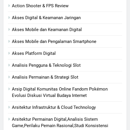
Action Shooter & FPS Review
Akses Digital & Keamanan Jaringan
Akses Mobile dan Keamanan Digital
Akses Mobile dan Pengalaman Smartphone
Akses Platform Digital
Analisis Pengguna & Teknologi Slot
Analisis Permainan & Strategi Slot
Arsip Digital Komunitas Online Fandom Pokémon
Evolusi Diskusi Virtual Budaya Internet
Arsitektur Infrastruktur & Cloud Technology
Arsitektur Permainan Digital,Analisis Sistem
Game,Perilaku Pemain Rasional,Studi Konsistensi