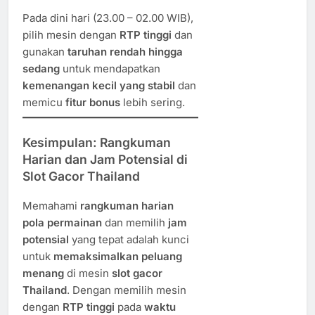
Pada dini hari (23.00 – 02.00 WIB),
pilih mesin dengan
RTP tinggi
dan
gunakan
taruhan rendah hingga
sedang
untuk mendapatkan
kemenangan kecil yang stabil
dan
memicu
fitur bonus
lebih sering.
Kesimpulan: Rangkuman
Harian dan Jam Potensial di
Slot Gacor Thailand
Memahami
rangkuman harian
pola permainan
dan memilih
jam
potensial
yang tepat adalah kunci
untuk
memaksimalkan peluang
menang
di mesin
slot gacor
Thailand
. Dengan memilih mesin
dengan
RTP tinggi
pada
waktu