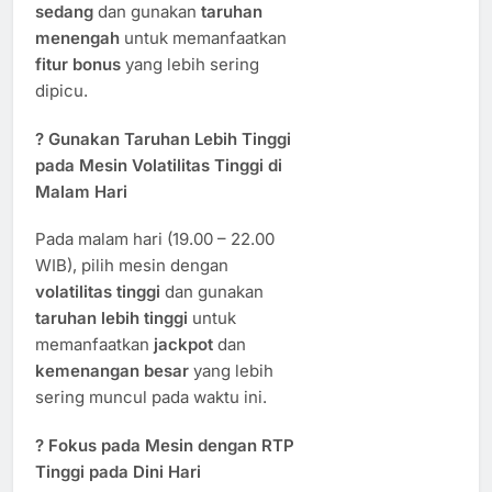
sedang
dan gunakan
taruhan
menengah
untuk memanfaatkan
fitur bonus
yang lebih sering
dipicu.
?
Gunakan Taruhan Lebih Tinggi
pada Mesin Volatilitas Tinggi di
Malam Hari
Pada malam hari (19.00 – 22.00
WIB), pilih mesin dengan
volatilitas tinggi
dan gunakan
taruhan lebih tinggi
untuk
memanfaatkan
jackpot
dan
kemenangan besar
yang lebih
sering muncul pada waktu ini.
?
Fokus pada Mesin dengan RTP
Tinggi pada Dini Hari