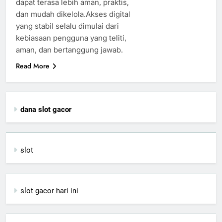
dapat terasa lebih aman, praktis,
dan mudah dikelola.Akses digital
yang stabil selalu dimulai dari
kebiasaan pengguna yang teliti,
aman, dan bertanggung jawab.
Read More
dana slot gacor
slot
slot gacor hari ini