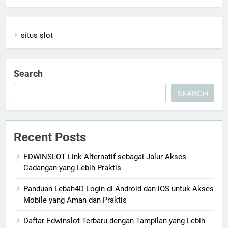
situs slot
Search
SEARCH
Recent Posts
EDWINSLOT Link Alternatif sebagai Jalur Akses
Cadangan yang Lebih Praktis
Panduan Lebah4D Login di Android dan iOS untuk Akses
Mobile yang Aman dan Praktis
Daftar Edwinslot Terbaru dengan Tampilan yang Lebih