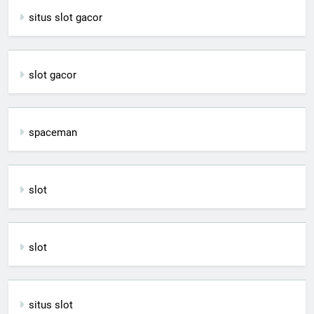
situs slot gacor
slot gacor
spaceman
slot
slot
situs slot