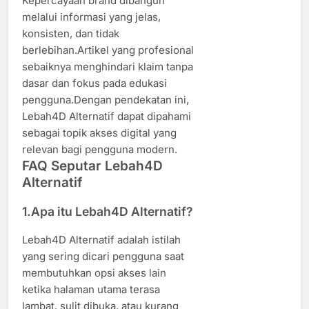
Kepercayaan brand dibangun
melalui informasi yang jelas,
konsisten, dan tidak
berlebihan.Artikel yang profesional
sebaiknya menghindari klaim tanpa
dasar dan fokus pada edukasi
pengguna.Dengan pendekatan ini,
Lebah4D Alternatif dapat dipahami
sebagai topik akses digital yang
relevan bagi pengguna modern.
FAQ Seputar Lebah4D
Alternatif
1.Apa itu Lebah4D Alternatif?
Lebah4D Alternatif adalah istilah
yang sering dicari pengguna saat
membutuhkan opsi akses lain
ketika halaman utama terasa
lambat, sulit dibuka, atau kurang