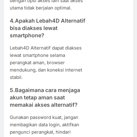
dengan opsi akses lain saat akses
utama tidak berjalan optimal.
4.Apakah Lebah4D Alternatif
bisa diakses lewat
smartphone?
Lebah4D Alternatif dapat diakses
lewat smartphone selama
perangkat aman, browser
mendukung, dan koneksi internet
stabil.
5.Bagaimana cara menjaga
akun tetap aman saat
memakai akses alternatif?
Gunakan password kuat, jangan
membagikan data login, aktifkan
pengunci perangkat, hindari