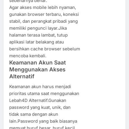
sebenarnya benar.
Agar akses mobile lebih nyaman,
gunakan browser terbaru, koneksi
stabil, dan perangkat pribadi yang
memiliki pengunci layar.Jika
halaman terasa lambat, tutup
aplikasi latar belakang atau
bersihkan cache browser sebelum
mencoba kembali.
Keamanan Akun Saat
Menggunakan Akses
Alternatif
Keamanan akun harus menjadi
prioritas utama saat menggunakan
Lebah4D Alternatif.Gunakan
password yang kuat, unik, dan
tidak sama dengan akun
lain.Password yang baik biasanya
memuat huruf besar, huruf kecil,