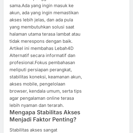
sama.Ada yang ingin masuk ke
akun, ada yang ingin memastikan
akses lebih jelas, dan ada pula
yang membutuhkan solusi saat
halaman utama terasa lambat atau
tidak merespons dengan baik.
Artikel ini membahas Lebah4D
Alternatif secara informatif dan
profesional.Fokus pembahasan
meliputi persiapan perangkat,
stabilitas koneksi, keamanan akun,
akses mobile, pengelolaan
browser, kendala umum, serta tips
agar pengalaman online terasa
lebih nyaman dan terarah.
Mengapa Stabilitas Akses
Menjadi Faktor Penting?
Stabilitas akses sangat