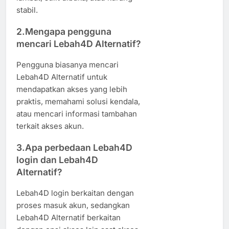
stabil.
2.Mengapa pengguna
mencari Lebah4D Alternatif?
Pengguna biasanya mencari
Lebah4D Alternatif untuk
mendapatkan akses yang lebih
praktis, memahami solusi kendala,
atau mencari informasi tambahan
terkait akses akun.
3.Apa perbedaan Lebah4D
login dan Lebah4D
Alternatif?
Lebah4D login berkaitan dengan
proses masuk akun, sedangkan
Lebah4D Alternatif berkaitan