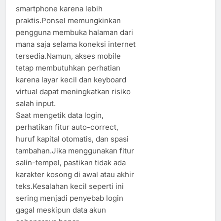
smartphone karena lebih
praktis.Ponsel memungkinkan
pengguna membuka halaman dari
mana saja selama koneksi internet
tersedia.Namun, akses mobile
tetap membutuhkan perhatian
karena layar kecil dan keyboard
virtual dapat meningkatkan risiko
salah input.
Saat mengetik data login,
perhatikan fitur auto-correct,
huruf kapital otomatis, dan spasi
tambahan.Jika menggunakan fitur
salin-tempel, pastikan tidak ada
karakter kosong di awal atau akhir
teks.Kesalahan kecil seperti ini
sering menjadi penyebab login
gagal meskipun data akun