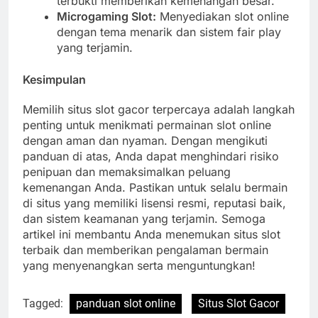
terbukti memberikan kemenangan besar.
Microgaming Slot:
Menyediakan slot online
dengan tema menarik dan sistem fair play
yang terjamin.
Kesimpulan
Memilih situs slot gacor terpercaya adalah langkah
penting untuk menikmati permainan slot online
dengan aman dan nyaman. Dengan mengikuti
panduan di atas, Anda dapat menghindari risiko
penipuan dan memaksimalkan peluang
kemenangan Anda. Pastikan untuk selalu bermain
di situs yang memiliki lisensi resmi, reputasi baik,
dan sistem keamanan yang terjamin. Semoga
artikel ini membantu Anda menemukan situs slot
terbaik dan memberikan pengalaman bermain
yang menyenangkan serta menguntungkan!
Tagged:
panduan slot online
Situs Slot Gacor