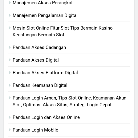
Manajemen Akses Perangkat
Manajemen Pengalaman Digital
Mesin Slot Online Fitur Slot Tips Bermain Kasino
Keuntungan Bermain Slot
Panduan Akses Cadangan
Panduan Akses Digital
Panduan Akses Platform Digital
Panduan Keamanan Digital
Panduan Login Aman, Tips Slot Online, Keamanan Akun
Slot, Optimasi Akses Situs, Strategi Login Cepat
Panduan Login dan Akses Online
Panduan Login Mobile