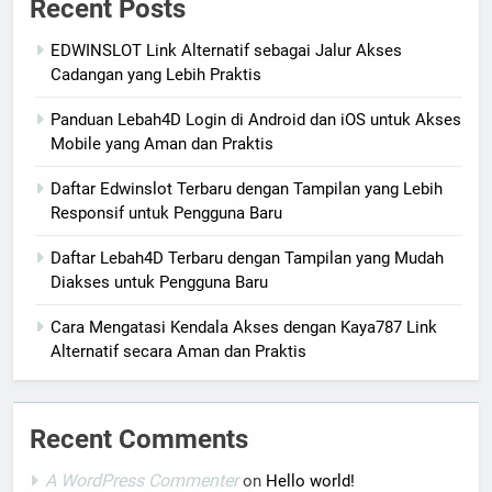
Recent Posts
EDWINSLOT Link Alternatif sebagai Jalur Akses
Cadangan yang Lebih Praktis
Panduan Lebah4D Login di Android dan iOS untuk Akses
Mobile yang Aman dan Praktis
Daftar Edwinslot Terbaru dengan Tampilan yang Lebih
Responsif untuk Pengguna Baru
Daftar Lebah4D Terbaru dengan Tampilan yang Mudah
Diakses untuk Pengguna Baru
Cara Mengatasi Kendala Akses dengan Kaya787 Link
Alternatif secara Aman dan Praktis
Recent Comments
A WordPress Commenter
on
Hello world!