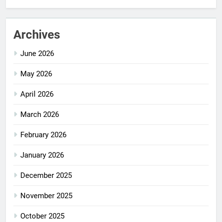
Archives
June 2026
May 2026
April 2026
March 2026
February 2026
January 2026
December 2025
November 2025
October 2025