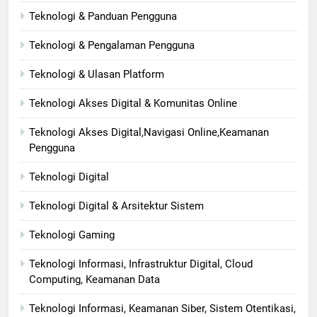
Teknologi & Panduan Pengguna
Teknologi & Pengalaman Pengguna
Teknologi & Ulasan Platform
Teknologi Akses Digital & Komunitas Online
Teknologi Akses Digital,Navigasi Online,Keamanan
Pengguna
Teknologi Digital
Teknologi Digital & Arsitektur Sistem
Teknologi Gaming
Teknologi Informasi, Infrastruktur Digital, Cloud
Computing, Keamanan Data
Teknologi Informasi, Keamanan Siber, Sistem Otentikasi,