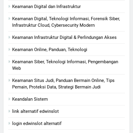
Keamanan Digital dan Infrastruktur
Keamanan Digital, Teknologi Informasi, Forensik Siber,
Infrastruktur Cloud, Cybersecurity Modern
Keamanan Infrastruktur Digital & Perlindungan Akses
Keamanan Online, Panduan, Teknologi
Keamanan Siber, Teknologi Informasi, Pengembangan
Web
Keamanan Situs Judi, Panduan Bermain Online, Tips
Pemain, Proteksi Data, Strategi Bermain Judi
Keandalan Sistem
link alternatif edwinslot
login edwinslot alternatif