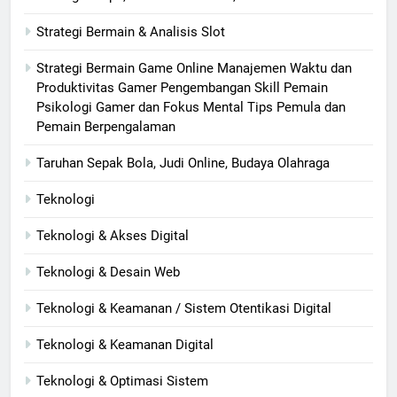
Strategi Bermain & Analisis Slot
Strategi Bermain Game Online Manajemen Waktu dan
Produktivitas Gamer Pengembangan Skill Pemain
Psikologi Gamer dan Fokus Mental Tips Pemula dan
Pemain Berpengalaman
Taruhan Sepak Bola, Judi Online, Budaya Olahraga
Teknologi
Teknologi & Akses Digital
Teknologi & Desain Web
Teknologi & Keamanan / Sistem Otentikasi Digital
Teknologi & Keamanan Digital
Teknologi & Optimasi Sistem