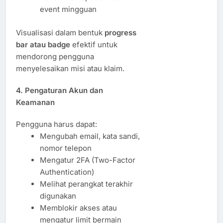
event mingguan
Visualisasi dalam bentuk
progress
bar atau badge
efektif untuk
mendorong pengguna
menyelesaikan misi atau klaim.
4.
Pengaturan Akun dan
Keamanan
Pengguna harus dapat:
Mengubah email, kata sandi,
nomor telepon
Mengatur 2FA (Two-Factor
Authentication)
Melihat perangkat terakhir
digunakan
Memblokir akses atau
mengatur limit bermain