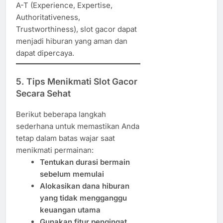
A-T (Experience, Expertise,
Authoritativeness,
Trustworthiness), slot gacor dapat
menjadi hiburan yang aman dan
dapat dipercaya.
5. Tips Menikmati Slot Gacor
Secara Sehat
Berikut beberapa langkah
sederhana untuk memastikan Anda
tetap dalam batas wajar saat
menikmati permainan:
Tentukan durasi bermain
sebelum memulai
Alokasikan dana hiburan
yang tidak mengganggu
keuangan utama
Gunakan fitur pengingat