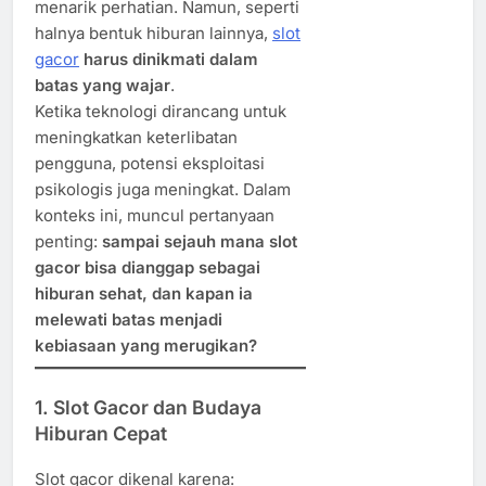
menarik perhatian. Namun, seperti
halnya bentuk hiburan lainnya,
slot
gacor
harus dinikmati dalam
batas yang wajar
.
Ketika teknologi dirancang untuk
meningkatkan keterlibatan
pengguna, potensi eksploitasi
psikologis juga meningkat. Dalam
konteks ini, muncul pertanyaan
penting:
sampai sejauh mana slot
gacor bisa dianggap sebagai
hiburan sehat, dan kapan ia
melewati batas menjadi
kebiasaan yang merugikan?
1. Slot Gacor dan Budaya
Hiburan Cepat
Slot gacor dikenal karena: