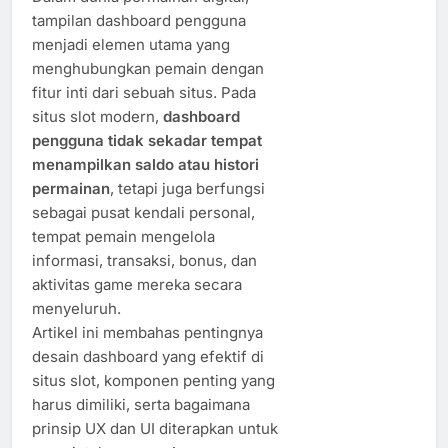
tampilan dashboard pengguna
menjadi elemen utama yang
menghubungkan pemain dengan
fitur inti dari sebuah situs. Pada
situs slot modern,
dashboard
pengguna tidak sekadar tempat
menampilkan saldo atau histori
permainan
, tetapi juga berfungsi
sebagai pusat kendali personal,
tempat pemain mengelola
informasi, transaksi, bonus, dan
aktivitas game mereka secara
menyeluruh.
Artikel ini membahas pentingnya
desain dashboard yang efektif di
situs slot, komponen penting yang
harus dimiliki, serta bagaimana
prinsip UX dan UI diterapkan untuk