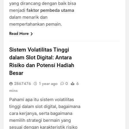
yang dirancang dengan baik bisa
menjadi
faktor pembeda utama
dalam menarik dan
mempertahankan pemain.
Read More
Sistem Volatilitas Tinggi
dalam Slot Digital: Antara
Risiko dan Potensi Hadiah
Besar
2867476
1 year ago
0
6
mins
Pahami apa itu sistem volatilitas
tinggi dalam slot digital, bagaimana
cara kerjanya, serta bagaimana
memilih strategi bermain yang
sesuai dengan karakteristik risiko