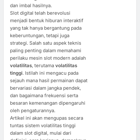
dan imbal hasilnya.
Slot digital telah berevolusi
menjadi bentuk hiburan interaktif
yang tak hanya bergantung pada
keberuntungan, tetapi juga
strategi. Salah satu aspek teknis
paling penting dalam memahami
perilaku mesin slot modern adalah
volatilitas
, terutama
volatilitas
tinggi
. Istilah ini mengacu pada
sejauh mana hasil permainan dapat
bervariasi dalam jangka pendek,
dan bagaimana frekuensi serta
besaran kemenangan dipengaruhi
oleh pengaturannya.
Artikel ini akan mengupas secara
tuntas sistem volatilitas tinggi
dalam slot digital, mulai dari